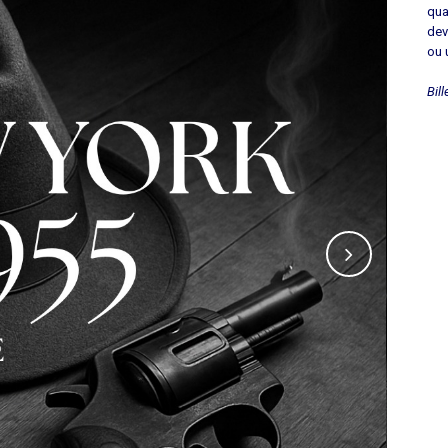
qua
dev
ou 
Bil