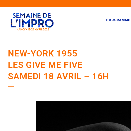
PROGRAMME
NEW-YORK 1955
LES GIVE ME FIVE
SAMEDI 18 AVRIL – 16H