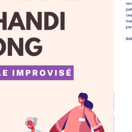
rac
par
ces
mai
per
Bil