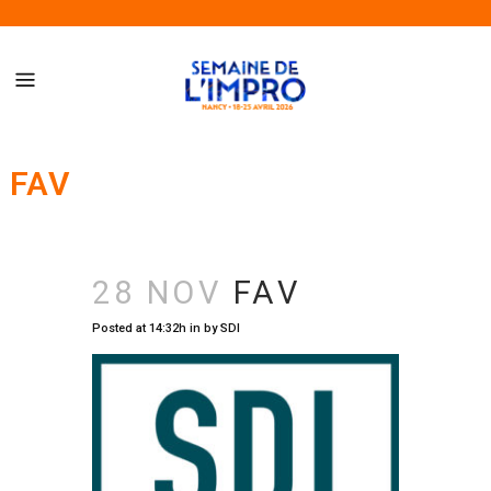
Semaine de l’Impro de Nancy – Du 18 au 25 avril 2026
FAV
28 NOV
FAV
Posted at 14:32h
in
by
SDI