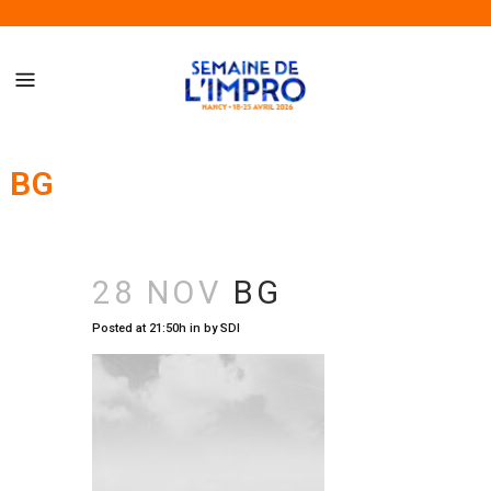
Semaine de l’Impro de Nancy – Du 18 au 25 avril 2026
BG
28 NOV
BG
Posted at 21:50h
in
by
SDI